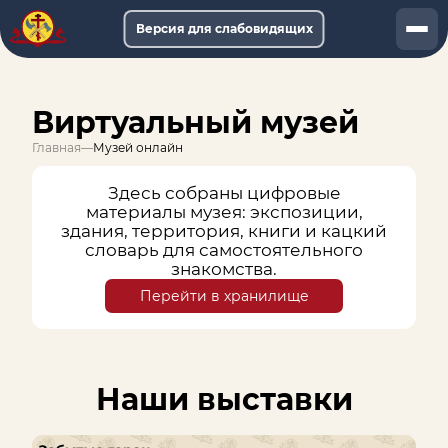
Версия для слабовидящих
Документы
Виртуальный музей
Услуги
Главная
—
Музей онлайн
Афиша
Здесь собраны цифровые
материалы музея: экспозиции,
Музей-онлайн
здания, территория, книги и кацкий
словарь для самостоятельного
О музее
знакомства.
Перейти в хранилище
Обращения
Наши выставки