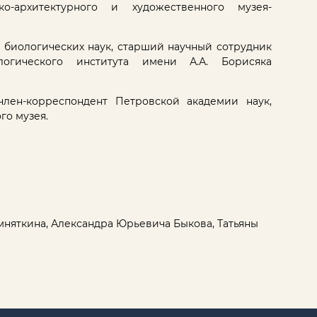
ко-архитектурного и художественного музея-
т биологических наук, старший научный сотрудник
логического института имени А.А. Борисяка
 член-корреспондент Петровской академии наук,
го музея.
няткина, Александра Юрьевича Быкова, Татьяны