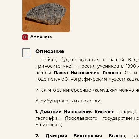
Аммониты
06
Описание
- Ребята, будете купаться в нашей Кад
приносите мне! – просил учеников в 1990-
школы
Павел Николаевич Голосов
. Он и
поделился с Этнографическим музеем кацк
Итак, что за интересные «камушки» можно н
Атрибутировать их помогли:
1. Дмитрий Николаевич Киселёв
, кандида
географии Ярославского государственн
Ушинского;
2. Дмитрий Викторович Власов
, за