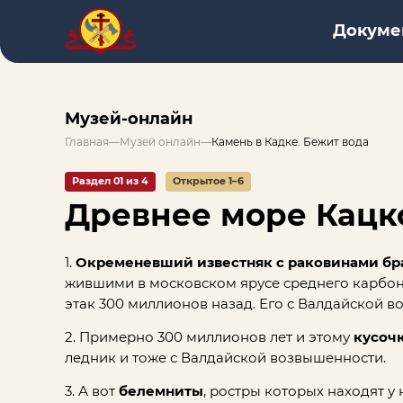
Докуме
Музей-онлайн
Главная
—
Музей онлайн
—
Камень в Кадке. Бежит вода
Раздел 01 из 4
Открытое 1–6
Древнее море Кацк
1.
Окременевший известняк с раковинами брах
жившими в московском ярусе среднего карбона
этак 300 миллионов назад. Его с Валдайской 
2. Примерно 300 миллионов лет и этому
кусоч
ледник и тоже с Валдайской возвышенности.
3. А вот
белемниты
, ростры которых находят у