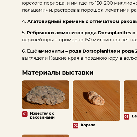
юрского периода, и им где-то 150-200 миллио
пальцами» и, растерев в порошок, лечат ими ра
4.
Агатовидный кремень с отпечатком ракови
5.
Рёбрышки аммонитов рода Dorsoplanites с
верхней юры – примерно 150 миллионов лет на
6. Ещё
аммониты – рода Dorsoplanites и рода Z
выглядели Кацкие края в позднюю юру, в волжс
Материалы выставки
Известняк с
01
Бе
03
раковинами
Коралл
02