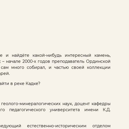
ке и найдёте какой-нибудь интересный камень,
х – начале 2000-х годов преподаватель Ординской
 сам много собирал, и частью своей коллекции
арей.
айти в реке Кадке?
т геолого-минералогических наук, доцент кафедры
ого педагогического университета имени К.Д.
ведующий естественно-историческим отделом