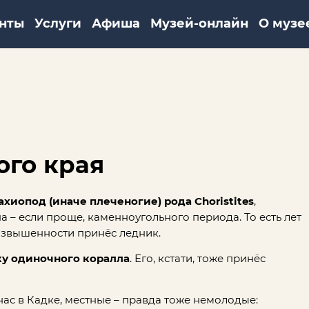
нты
Услуги
Афиша
Музей-онлайн
О музе
ого края
иопод (иначе плеченогие) рода Choristites
,
 – если проще, каменноугольного периода. То есть лет
возвышенности принёс ледник.
ку одиночного коралла
. Его, кстати, тоже принёс
 нас в Кадке, местные – правда тоже немолодые: