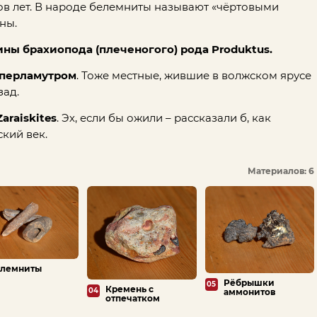
нов лет. В народе белемниты называют «чёртовыми
ны.
ны брахиопода (плеченогого) рода Produktus.
 перламутром
. Тоже местные, жившие в волжском ярусе
зад.
araiskites
. Эх, если бы ожили – рассказали б, как
кий век.
Материалов: 6
лемниты
Рёбрышки
05
Кремень с
04
аммонитов
отпечатком