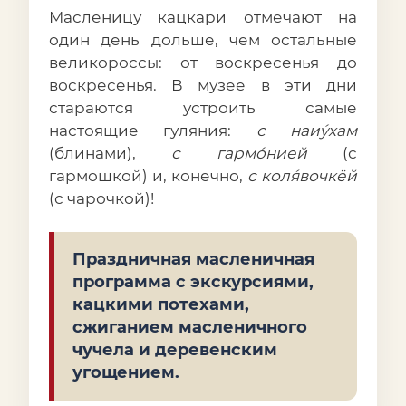
Масленицу кацкари отмечают на
один день дольше, чем остальные
великороссы: от воскресенья до
воскресенья. В музее в эти дни
стараются устроить самые
настоящие гуляния:
с наиýхам
(блинами),
с гармóнией
(с
гармошкой) и, конечно,
с коля́вочкёй
(с чарочкой)!
Праздничная масленичная
программа с экскурсиями,
кацкими потехами,
сжиганием масленичного
чучела и деревенским
угощением.