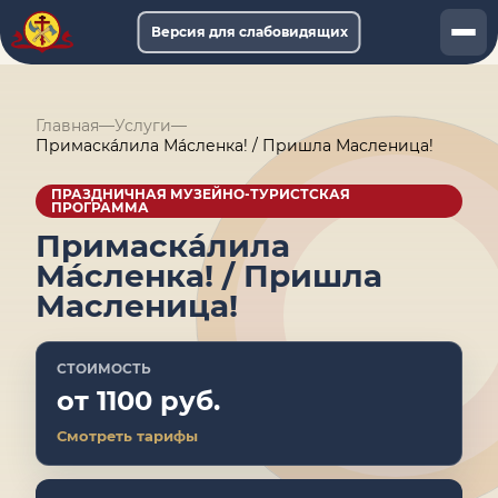
Версия для слабовидящих
Документы
Главная
—
Услуги
—
Услуги
Примаскáлила Мáсленка! / Пришла Масленица!
Афиша
ПРАЗДНИЧНАЯ МУЗЕЙНО-ТУРИСТСКАЯ
ПРОГРАММА
Примаскáлила
Музей-онлайн
Мáсленка! / Пришла
О музее
Масленица!
Обращения
СТОИМОСТЬ
от 1100 руб.
Смотреть тарифы