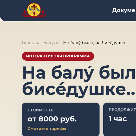
Докуме
Главная
—
Услуги
—
На балý была, на бисéдушке…
ИНТЕРАКТИВНАЯ ПРОГРАММА
На балý был
бисéдушке
ПРОДОЛЖИТ
СТОИМОСТЬ
1 час
от 8000 руб.
Смотреть тарифы