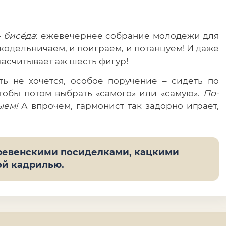
–
бисéда
: ежевечернее собрание молодёжи для
рукодельничаем, и поиграем, и потанцуем! И даже
 насчитывает аж шесть фигур!
ть не хочется, особое поручение – сидеть по
чтобы потом выбрать «самого» или «самую».
По-
ыем!
А впрочем, гармонист так задорно играет,
еревенскими посиделками, кацкими
ой кадрилью.