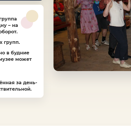
 группа
ну – на
оборот.
 групп.
о в будние
 музее может
ённая за день-
ствительной.