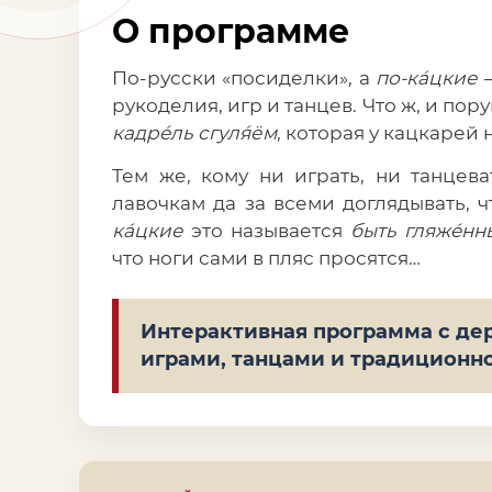
О программе
По-русски «посиделки», а
по-кáцкие
рукоделия, игр и танцев. Что ж, и по
кадрéль сгуля́ём
, которая у кацкарей
Тем же, кому ни играть, ни танцева
лавочкам да за всеми доглядывать, 
кáцкие
это называется
быть гляжéнн
что ноги сами в пляс просятся…
Интерактивная программа с д
играми, танцами и традиционн